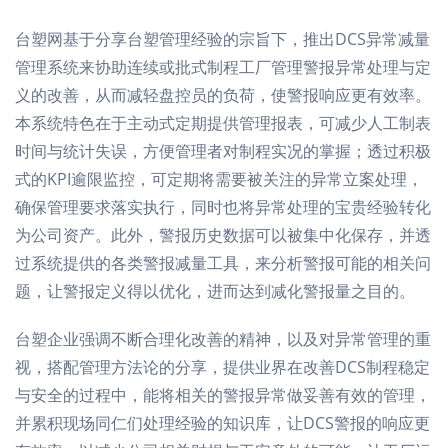
台塑网基于分享台塑管理经验的宗旨下，推出DCS异常减量
管理系统来协助连续或批式制程工厂管理警报异常处理与定
义的改善，从而减轻盘控员的负荷，使警报响应更有效率。
本系统特色在于主动式定期提供管理报表，可减少人工制表
时间与统计失误，方便管理者对制程实况的掌握；透过积极
式的KPI逾限监控，可定期将需要被关注的异常立案处理，
确保管理要求落实执行，同时也将异常处理的宝贵经验转化
为公司资产。此外，警报历史数据可以被集中化保存，并透
过系统提供的各类警报减量工具，来分析警报可能的相关问
题，让警报定义得以优化，进而达到减化警报量之目的。
台塑企业强调不断合理化改善的精神，以及对异常管理的重
视，搭配管理方法论的分享，提供业界在改善DCS制程稳定
与安全的过程中，能将相关的警报异常做妥善有效的管理，
并累积现场同仁们处理经验的知识库，让DCS警报的响应更