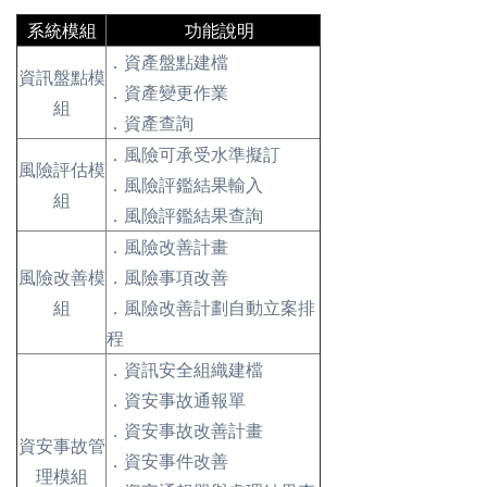
系統模組
功能說明
．資產盤點建檔
資訊盤點模
．資產變更作業
組
．資產查詢
．風險可承受水準擬訂
風險評估模
．風險評鑑結果輸入
組
．風險評鑑結果查詢
．風險改善計畫
風險改善模
．風險事項改善
組
．風險改善計劃自動立案排
程
．資訊安全組織建檔
．資安事故通報單
．資安事故改善計畫
資安事故管
．資安事件改善
理模組