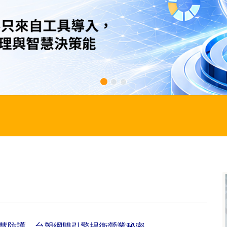
智慧防護 台塑網雙引擎捍衛營業秘密